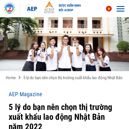
ĐƯỢC KIỂM ĐỊNH
BỞI ACBSP
Skip
to
content
Home
5 lý do bạn nên chọn thị trường xuất khẩu lao động Nhật Bản n
AEP Magazine
5 lý do bạn nên chọn thị trường
xuất khẩu lao động Nhật Bản
năm 2022