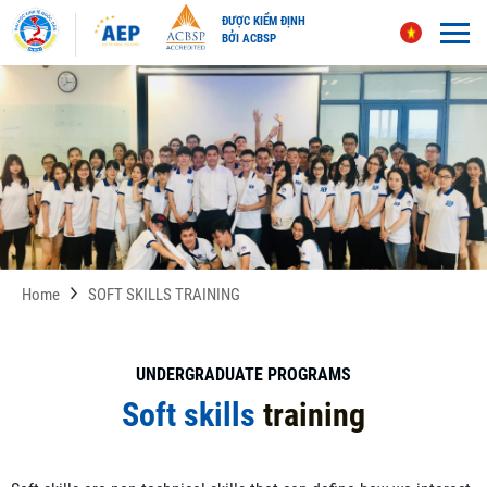
ĐƯỢC KIỂM ĐỊNH
BỞI ACBSP
Skip
to
content
Home
SOFT SKILLS TRAINING
UNDERGRADUATE PROGRAMS
Soft skills
training