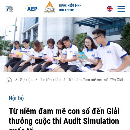
ĐƯỢC KIỂM ĐỊNH
BỞI ACBSP
Skip
to
content
Sự kiện
Tin tức khác
Từ niềm đam mê con số đến Giải thưở
Nội bộ
Từ niềm đam mê con số đến Giải
thưởng cuộc thi Audit Simulation