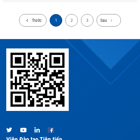
Trước
1
2
3
Sau
Viện Đào tạo Tiên tiến,