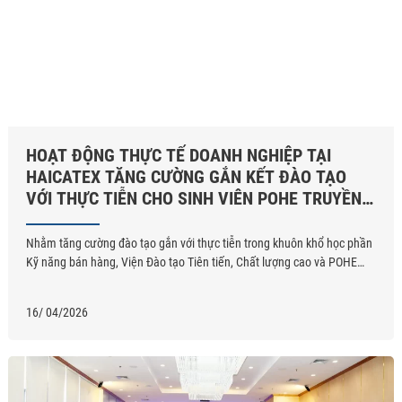
HOẠT ĐỘNG THỰC TẾ DOANH NGHIỆP TẠI
HAICATEX TĂNG CƯỜNG GẮN KẾT ĐÀO TẠO
VỚI THỰC TIỄN CHO SINH VIÊN POHE TRUYỀN
THÔNG MARKETING
Nhằm tăng cường đào tạo gắn với thực tiễn trong khuôn khổ học phần
Kỹ năng bán hàng, Viện Đào tạo Tiên tiến, Chất lượng cao và POHE
phối hợp cùng Khoa Marketing, Đại học Kinh tế Quốc dân đã tổ chức
chương trình tham quan, học tập thực tế cho đoàn giảng viên và ...
16/ 04/2026