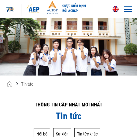
ĐƯỢC KIỂM ĐỊNH
BỞI ACBSP
Skip
to
content
Tin tức
THÔNG TIN CẬP NHẬT MỚI NHẤT
Tin tức
ĐH Kinh tế Quốc dân trao bằng tốt nghiệp Đại
học chính quy khóa 64 Chương trình Tiên tiến,
Nội bộ
Sự kiện
Tin tức khác