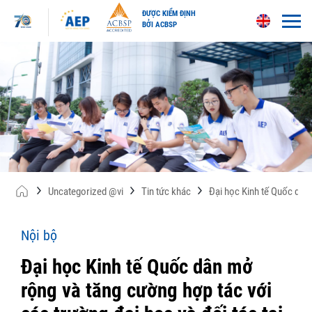
ĐƯỢC KIỂM ĐỊNH
BỞI ACBSP
Skip
to
content
Uncategorized @vi
Tin tức khác
Đại học Kinh tế Quốc dân
Nội bộ
Đại học Kinh tế Quốc dân mở
rộng và tăng cường hợp tác với