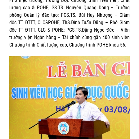
Phó hiệu trưởng, Trưởng BQL Chương trình Tiên tiến, Chất
lượng cao & POHE; GS.TS. Nguyễn Quang Dong – Trưởng
phòng Quản lý đào tạo; PGS.TS. Bùi Huy Nhượng – Giám
đốc TT ĐTTT, CLC&POHE, ThS.Đinh Tuấn Dũng – Phó Giám
đốc TT ĐTTT, CLC & POHE; PGS.TS.Đặng Ngọc Đức – Viện
trưởng viện Ngân hàng – Tài chính cùng gần 400 sinh viên
Chương trình Chất lượng cao, Chương trình POHE khóa 56.