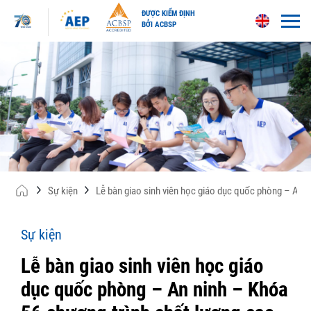
ĐƯỢC KIỂM ĐỊNH
BỞI ACBSP
Skip
to
content
Sự kiện
Lễ bàn giao sinh viên học giáo dục quốc phòng – An 
Sự kiện
Lễ bàn giao sinh viên học giáo
dục quốc phòng – An ninh – Khóa