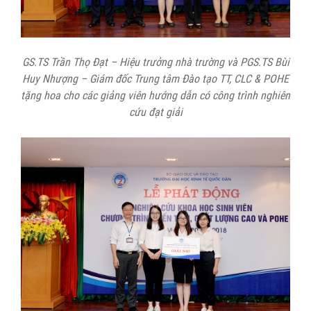
GS.TS Trần Thọ Đạt
–
Hiệu trưởng nhà trường và PGS.TS Bùi
Huy Nhượng – Giám đốc Trung tâm Đào tạo TT, CLC & POHE
tặng hoa cho
các giảng viên hướng dẫn có công trình nghiên
cứu đạt giải