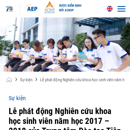
ĐƯỢC KIỂM ĐỊNH
BỞI ACBSP
Skip
to
content
Sự kiện
Lễ phát động Nghiên cứu khoa học sinh viên năm học 
Sự kiện
Lễ phát động Nghiên cứu khoa
học sinh viên năm học 2017 –