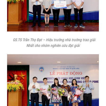
GS.TS Trần Thọ Đạt
–
Hiệu trưởng nhà trường trao giải
Nhất cho nhóm nghiên cứu đạt giải