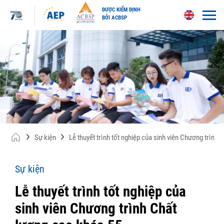
ĐƯỢC KIỂM ĐỊNH
BỞI ACBSP
Skip
to
content
Sự kiện
Lễ thuyết trình tốt nghiệp của sinh viên Chương trình 
Sự kiện
Lễ thuyết trình tốt nghiệp của
sinh viên Chương trình Chất