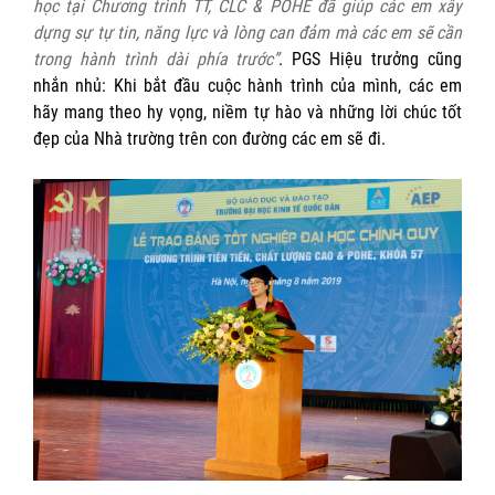
học tại Chương trình TT, CLC & POHE đã giúp các em xây
dựng sự tự tin, năng lực và lòng can đảm mà các em sẽ cần
trong hành trình dài phía trước”
. PGS Hiệu trưởng cũng
nhắn nhủ: Khi bắt đầu cuộc hành trình của mình, các em
hãy mang theo hy vọng, niềm tự hào và những lời chúc tốt
đẹp của Nhà trường trên con đường các em sẽ đi.