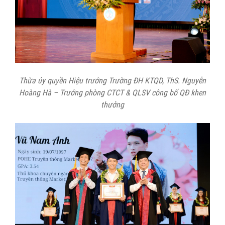
Thừa ủy quyền Hiệu trưởng Trường ĐH KTQD, ThS. Nguyễn
Hoàng Hà – Trưởng phòng CTCT & QLSV công bố QĐ khen
thưởng