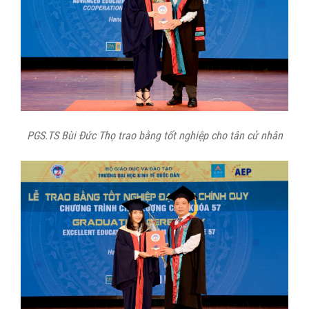
PGS.TS Bùi Đức Thọ trao bằng tốt nghiệp cho tân cử nhân