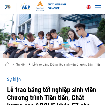
ĐƯỢC KIỂM ĐỊNH
BỞI ACBSP
Skip
to
content
Sự kiện
Lễ trao bằng tốt nghiệp sinh viên Chương trình Tiên 
Sự kiện
Lễ trao bằng tốt nghiệp sinh viên
Chương trình Tiên tiến, Chất