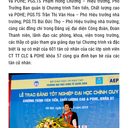
và POHE; PGS.TS Phạm Hồng Chương – Hiệu trưởng, Phó
Trưởng Ban quản lý Chương trình Tiên tiến, Chất lượng cao
và POHE; PGS.TS Trần Thị Vân Hoa – Phó Hiệu trưởng nhà
trường; PGS.TS Bùi Đức Thọ – Phó Hiệu trưởng nhà trường;
cùng các đồng chí trong Đảng uỷ, đại diện Công đoàn, Đoàn
Thanh niên, lãnh đạo các phòng, khoa, viện trong trường,
các thầy cô giáo tham gia giảng dạy tại Chương trình và đặc
biệt là sự có mặt của 601 tân cử nhân của các lớp sinh viên
CT TT CLC & POHE khóa 57 cùng gia đình bạn bè của các
tân cử nhân.