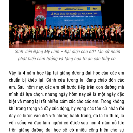
Sinh viên Đặng Mỹ Linh – Đại diện cho 601 tân cử nhân
phát biểu cảm tưởng và tặng hoa tri ân các thầy cô
Vậy là 4 năm học tập tại giảng đường đại học của các em
chuẩn bị khép lại. Cánh cửa tương lai đang chào đón các
em. Sau hôm nay, các em sẽ bước tiếp trên con đường mà
mình đã lựa chọn, nhưng ngày hôm nay sẽ là một ngày đặc
biệt và mang lại rất nhiều cảm xúc cho các em. Trong không
khí trang trọng và đầy xúc động, hy vọng các tân cử nhân rồi
đây sẽ bước vào đời với những hành trang, đó là tri thức, là
vốn sống và đạo làm người có được sau hơn 4 năm nỗ lực
trên giảng đường đại học sẽ có nhiều cống hiến cho sự