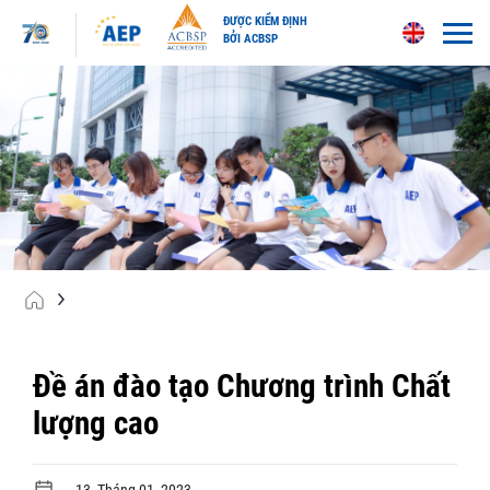
ĐƯỢC KIỂM ĐỊNH
BỞI ACBSP
Skip
to
content
Đề án đào tạo Chương trình Chất
lượng cao
13, Tháng 01, 2023