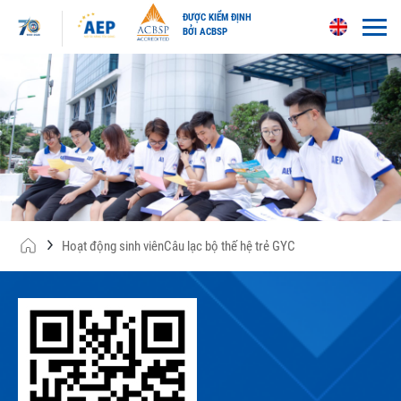
ĐƯỢC KIỂM ĐỊNH
BỞI ACBSP
Skip
to
content
Hoạt động sinh viên
Câu lạc bộ thế hệ trẻ GYC