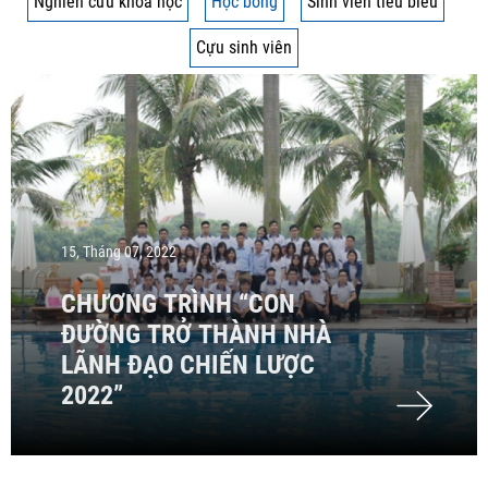
Nghiên cứu khoa học
Học bổng
Sinh viên tiêu biểu
Cựu sinh viên
15, Tháng 07, 2022
CHƯƠNG TRÌNH “CON
ĐƯỜNG TRỞ THÀNH NHÀ
LÃNH ĐẠO CHIẾN LƯỢC
2022”