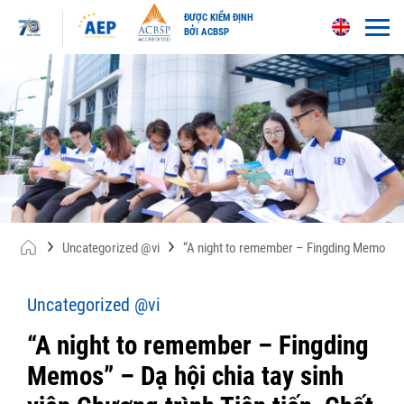
ĐƯỢC KIỂM ĐỊNH
BỞI ACBSP
Skip
to
content
Uncategorized @vi
“A night to remember – Fingding Memos” – 
Uncategorized @vi
“A night to remember – Fingding
Memos” – Dạ hội chia tay sinh