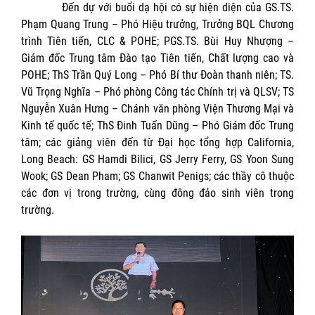
Đến dự với buổi dạ hội có sự hiện diện của GS.TS.
Phạm Quang Trung – Phó Hiệu trưởng, Trưởng BQL Chương
trình Tiên tiến, CLC & POHE; PGS.TS. Bùi Huy Nhượng –
Giám đốc Trung tâm Đào tạo Tiên tiến, Chất lượng cao và
POHE; ThS Trần Quý Long – Phó Bí thư Đoàn thanh niên; TS.
Vũ Trọng Nghĩa – Phó phòng Công tác Chính trị và QLSV; TS
Nguyễn Xuân Hưng – Chánh văn phòng Viện Thương Mại và
Kinh tế quốc tế; ThS Đinh Tuấn Dũng – Phó Giám đốc Trung
tâm; các giảng viên đến từ Đại học tổng hợp California,
Long Beach: GS Hamdi Bilici, GS Jerry Ferry, GS Yoon Sung
Wook; GS Dean Pham; GS Chanwit Penigs; các thầy cô thuộc
các đơn vị trong trường, cùng đông đảo sinh viên trong
trường.