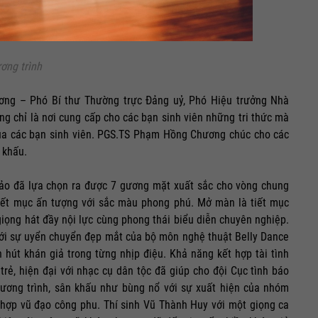
ơng trình
ơng – Phó Bí thư Thường trực Đảng uỷ, Phó Hiệu trưởng Nhà
g chỉ là nơi cung cấp cho các bạn sinh viên những tri thức mà
ủa các bạn sinh viên. PGS.TS Phạm Hồng Chương chúc cho các
 khấu.
hảo đã lựa chọn ra được 7 gương mặt xuất sắc cho vòng chung
tiết mục ấn tượng với sắc màu phong phú. Mở màn là tiết mục
giọng hát đầy nội lực cùng phong thái biểu diễn chuyên nghiệp.
 với sự uyển chuyển đẹp mắt của bộ môn nghệ thuật Belly Dance
 hút khán giả trong từng nhịp điệu. Khả năng kết hợp tài tình
rẻ, hiện đại với nhạc cụ dân tộc đã giúp cho đội Cục tình báo
chương trình, sân khấu như bùng nổ với sự xuất hiện của nhóm
hợp vũ đạo công phu. Thí sinh Vũ Thành Huy với một giọng ca