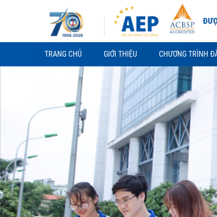
Skip
to
ĐƯỢ
content
TRANG CHỦ
GIỚI THIỆU
CHƯƠNG TRÌNH Đ