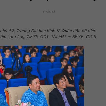
Chia sẻ
nhà A2,
T
rường Đại học Kinh tế Quốc dân đã diễn
 kiếm tài năng “AEP’S GOT TALENT – SEIZE YOUR