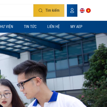
Tìm kiếm
HƯ VIỆN
TIN TỨC
LIÊN HỆ
MY AEP