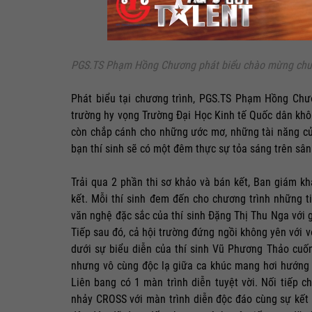
PGS.TS Phạm Hồng Chương phát biểu chào mừng chư
Phát biểu tại chương trình, PGS.TS Phạm Hồng Chư
trường hy vọng Trường Đại Học Kinh tế Quốc dân khôn
còn chắp cánh cho những ước mơ, những tài năng c
bạn thí sinh sẽ có một đêm thực sự tỏa sáng trên sân
Trải qua 2 phần thi sơ khảo và bán kết, Ban giám k
kết. Mỗi thí sinh đem đến cho chương trình những 
văn nghệ đặc sắc của thí sinh Đặng Thị Thu Nga với 
Tiếp sau đó, cả hội trường đứng ngồi không yên với
dưới sự biểu diễn của thí sinh Vũ Phương Thảo cuốn
nhưng vô cùng độc lạ giữa ca khúc mang hơi hướng t
Liên bang có 1 màn trình diễn tuyệt vời. Nối tiếp 
nhảy CROSS với màn trình diễn độc đáo cùng sự kết 