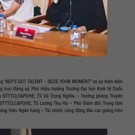
ăng “AEP’S GOT TALENT – SEIZE YOUR MOMENT” có sự hiện diện
trực Đảng uỷ, Phó Hiệu trưởng Trường Đại học Kinh tế Quốc
m ĐTTTCLC&POHE; TS Vũ Trọng Nghĩa – Trưởng phòng Truyền
m ĐTTTCLC&POHE; TS Lương Thu Hà – Phó Giám đốc Trung tâm
g Viện Ngân hàng – Tài chính; cùng đông đảo các giảng viên