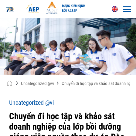
ĐƯỢC KIỂM ĐỊNH
BỞI ACBSP
Skip
to
content
Uncategorized @vi
Chuyến đi học tập và khảo sát doanh nghi
Uncategorized @vi
Chuyến đi học tập và khảo sát
doanh nghiệp của lớp bồi dưỡng