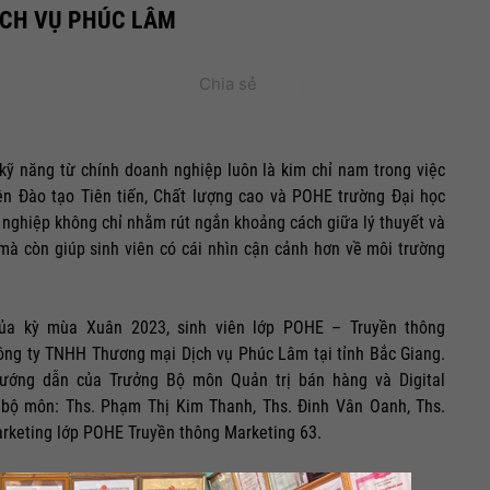
ỊCH VỤ PHÚC LÂM
Chia sẻ
n kỹ năng từ chính doanh nghiệp luôn là kim chỉ nam trong việc
ện Đào tạo Tiên tiến, Chất lượng cao và POHE trường Đại học
 nghiệp không chỉ nhằm rút ngắn khoảng cách giữa lý thuyết và
ế mà còn giúp sinh viên có cái nhìn cận cảnh hơn về môi trường
của kỳ mùa Xuân 2023, sinh viên lớp POHE – Truyền thông
công ty TNHH Thương mại Dịch vụ Phúc Lâm tại tỉnh Bắc Giang.
hướng dẫn của Trưởng Bộ môn Quản trị bán hàng và Digital
 bộ môn: Ths. Phạm Thị Kim Thanh, Ths. Đinh Vân Oanh, Ths.
arketing lớp POHE Truyền thông Marketing 63.