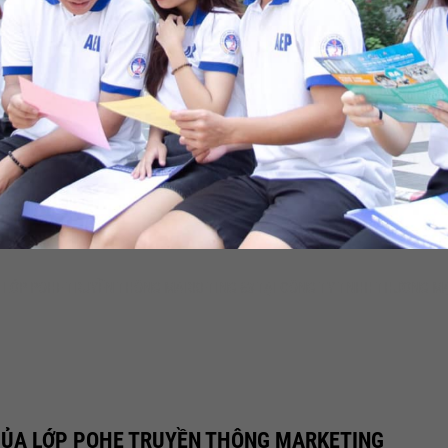
 LỚP POHE TRUYỀN THÔNG MARKETING 63 TẠI CÔNG TY TNHH THƯƠNG MẠ
CỦA LỚP POHE TRUYỀN THÔNG MARKETING