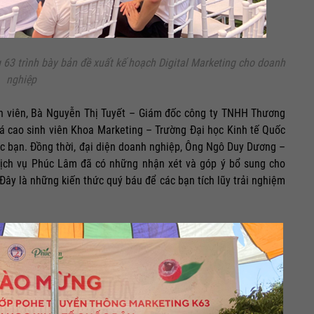
 63 trình bày bản đề xuất kế hoạch Digital Marketing cho doanh
nghiệp
nh viên, Bà Nguyễn Thị Tuyết – Giám đốc công ty TNHH Thương
á cao sinh viên Khoa Marketing – Trường Đại học Kinh tế Quốc
ác bạn. Đồng thời, đại diện doanh nghiệp, Ông Ngô Duy Dương –
ịch vụ Phúc Lâm đã có những nhận xét và góp ý bổ sung cho
Đây là những kiến thức quý báu để các bạn tích lũy trải nghiệm