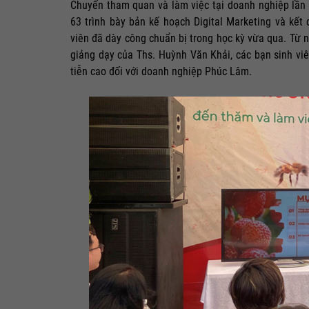
Chuyến tham quan và làm việc tại doanh nghiệp lần 
63 trình bày bản kế hoạch Digital Marketing và kế
viên đã dày công chuẩn bị trong học kỳ vừa qua. Từ 
giảng dạy của Ths. Huỳnh Văn Khải, các bạn sinh viê
tiễn cao đối với doanh nghiệp Phúc Lâm.