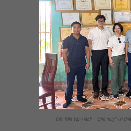
Bác Trần Văn Hành – “phù thủy” vải thi