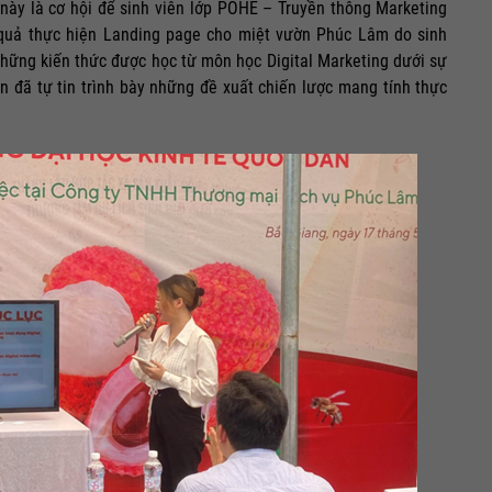
này là cơ hội để sinh viên lớp POHE – Truyền thông Marketing
t quả thực hiện Landing page cho miệt vườn Phúc Lâm do sinh
những kiến thức được học từ môn học Digital Marketing dưới sự
n đã tự tin trình bày những đề xuất chiến lược mang tính thực