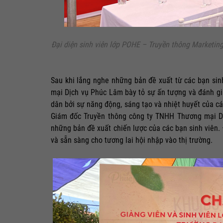
Đại diện sinh viên lớp POHE – Truyền thông Marketing
Sau khi lắng nghe những bản đề xuất từ các bạn si
mại Dịch vụ Phúc Lâm bày tỏ sự ấn tượng và đánh gi
dân bởi sự năng động, sáng tạo và nhiệt huyết của c
Giám đốc Truyền thông công ty TNHH Thương mại D
những bản đề xuất chiến lược của các bạn sinh viên. 
và sẵn sàng cho tương lai hội nhập vào thị trường.