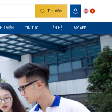
Tìm kiếm
HƯ VIỆN
TIN TỨC
LIÊN HỆ
MY AEP