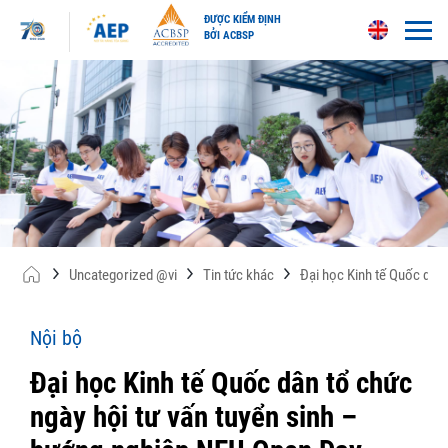
ĐƯỢC KIỂM ĐỊNH
BỞI ACBSP
Skip
to
content
Uncategorized @vi
Tin tức khác
Đại học Kinh tế Quốc dân
Nội bộ
Đại học Kinh tế Quốc dân tổ chức
ngày hội tư vấn tuyển sinh –