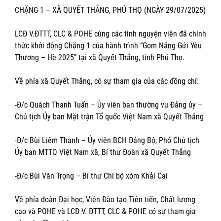
CHẶNG 1 – XÃ QUYẾT THẮNG, PHÚ THỌ (NGÀY 29/07/2025)
LCĐ V.ĐTTT, CLC & POHE cùng các tình nguyện viên đã chính
thức khởi động Chặng 1 của hành trình “Gom Nắng Gửi Yêu
Thương – Hè 2025” tại xã Quyết Thắng, tỉnh Phú Thọ.
Về phía xã Quyết Thắng, có sự tham gia của các đồng chí:
-Đ/c Quách Thanh Tuấn – Ủy viên ban thường vụ Đảng ủy –
Chủ tịch Ủy ban Mặt trận Tổ quốc Việt Nam xã Quyết Thắng
-Đ/c Bùi Liêm Thanh – Ủy viên BCH Đảng Bộ, Phó Chủ tịch
Ủy ban MTTQ Việt Nam xã, Bí thư Đoàn xã Quyết Thắng
-Đ/c Bùi Văn Trọng – Bí thư Chi bộ xóm Khải Cai
Về phía đoàn Đại học, Viện Đào tạo Tiên tiến, Chất lượng
cao và POHE và LCĐ V. ĐTTT, CLC & POHE có sự tham gia