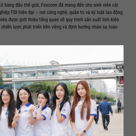
tử hàng đầu thế giới, Foxconn đã mang đến cho sinh viên cái
iệp FDI hiện đại – nơi công nghệ, quản trị và kỷ luật lao động
viên được giới thiệu tổng quan về quy trình sản xuất linh kiện
g chiến lược phát triển bền vững và định hướng nhân sự toàn