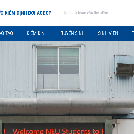
C KIỂM ĐỊNH BỞI ACBSP
ÀO TẠO
KIỂM ĐỊNH
TUYỂN SINH
SINH VIÊN
T