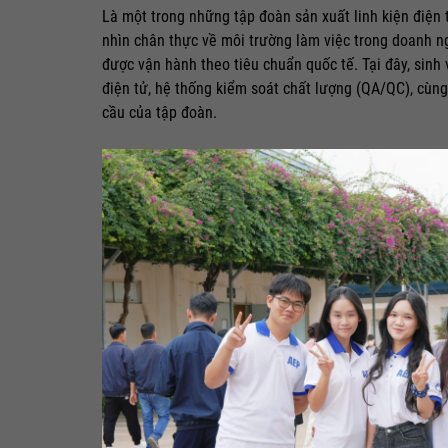
Là một trong những tập đoàn sản xuất linh kiện điện 
nhìn chân thực về môi trường làm việc trong doanh ngh
được vận hành theo tiêu chuẩn quốc tế. Tại đây, sinh 
điện tử, hệ thống kiểm soát chất lượng (QA/QC), cùn
cầu của tập đoàn.