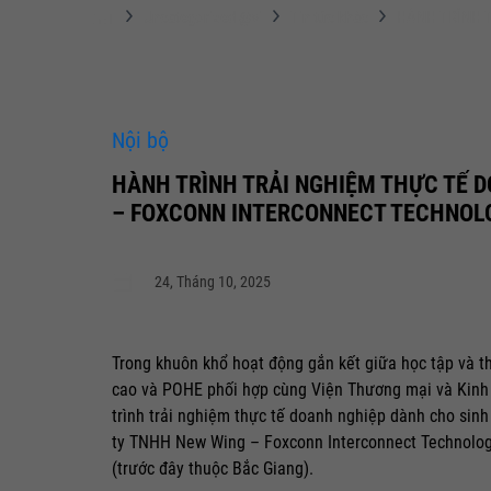
Uncategorized @vi
Tin tức khác
HÀNH TRÌNH 
Nội bộ
HÀNH TRÌNH TRẢI NGHIỆM THỰC TẾ D
– FOXCONN INTERCONNECT TECHNOL
24, Tháng 10, 2025
Trong khuôn khổ hoạt động gắn kết giữa học tập và th
cao và POHE phối hợp cùng Viện Thương mại và Kinh 
trình trải nghiệm thực tế doanh nghiệp dành cho sinh
ty TNHH New Wing – Foxconn Interconnect Technology
(trước đây thuộc Bắc Giang).