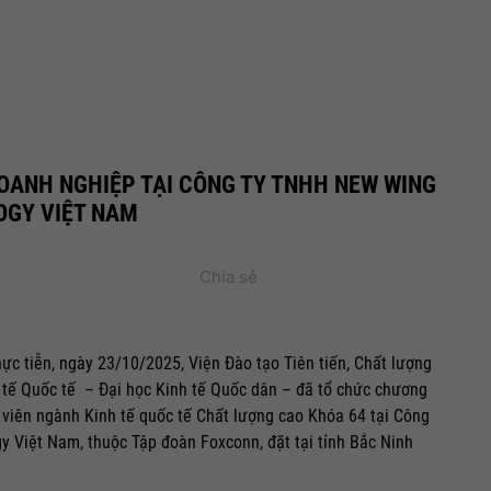
TRẢI NGHIỆM THỰC TẾ DOANH NGHIỆP TẠI CÔNG TY TNHH NEW WING – 
OANH NGHIỆP TẠI CÔNG TY TNHH NEW WING
OGY VIỆT NAM
Chia sẻ
ực tiễn, ngày 23/10/2025, Viện Đào tạo Tiên tiến, Chất lượng
tế Quốc tế – Đại học Kinh tế Quốc dân – đã tổ chức chương
 viên ngành Kinh tế quốc tế Chất lượng cao Khóa 64 tại Công
 Việt Nam, thuộc Tập đoàn Foxconn, đặt tại tỉnh Bắc Ninh