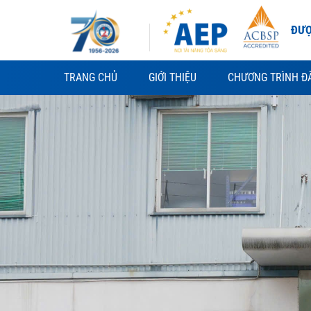
Skip
to
ĐƯỢ
content
TRANG CHỦ
GIỚI THIỆU
CHƯƠNG TRÌNH Đ