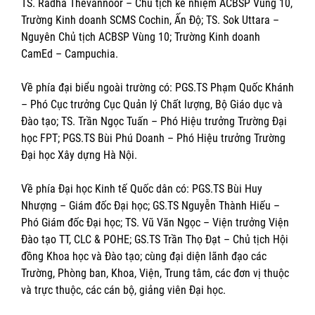
TS. Radha Thevannoor – Chủ tịch kế nhiệm ACBSP Vùng 10,
Trường Kinh doanh SCMS Cochin, Ấn Độ; TS. Sok Uttara –
Nguyên Chủ tịch ACBSP Vùng 10; Trường Kinh doanh
CamEd – Campuchia.
Về phía đại biểu ngoài trường có: PGS.TS Phạm Quốc Khánh
– Phó Cục trưởng Cục Quản lý Chất lượng, Bộ Giáo dục và
Đào tạo; TS. Trần Ngọc Tuấn – Phó Hiệu trưởng Trường Đại
học FPT; PGS.TS Bùi Phú Doanh – Phó Hiệu trưởng Trường
Đại học Xây dựng Hà Nội.
Về phía Đại học Kinh tế Quốc dân có: PGS.TS Bùi Huy
Nhượng – Giám đốc Đại học; GS.TS Nguyễn Thành Hiếu –
Phó Giám đốc Đại học; TS. Vũ Văn Ngọc – Viện trưởng Viện
Đào tạo TT, CLC & POHE; GS.TS Trần Thọ Đạt – Chủ tịch Hội
đồng Khoa học và Đào tạo; cùng đại diện lãnh đạo các
Trường, Phòng ban, Khoa, Viện, Trung tâm, các đơn vị thuộc
và trực thuộc, các cán bộ, giảng viên Đại học.