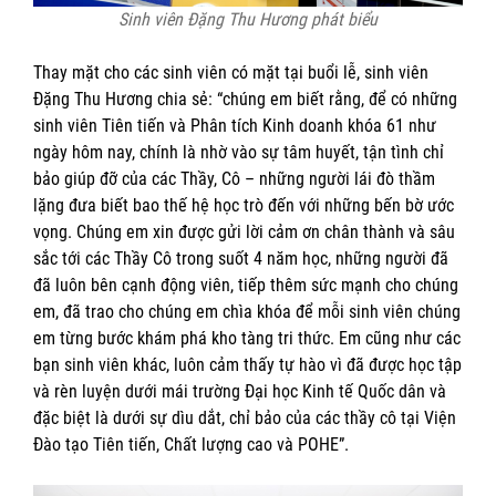
Sinh viên Đặng Thu Hương phát biểu
Thay mặt cho các sinh viên có mặt tại buổi lễ, sinh viên
Đặng Thu Hương chia sẻ: “chúng em biết rằng, để có những
sinh viên Tiên tiến và Phân tích Kinh doanh khóa 61 như
ngày hôm nay, chính là nhờ vào sự tâm huyết, tận tình chỉ
bảo giúp đỡ của các Thầy, Cô – những người lái đò thầm
lặng đưa biết bao thế hệ học trò đến với những bến bờ ước
vọng. Chúng em xin được gửi lời cảm ơn chân thành và sâu
sắc tới các Thầy Cô trong suốt 4 năm học, những người đã
đã luôn bên cạnh động viên, tiếp thêm sức mạnh cho chúng
em, đã trao cho chúng em chìa khóa để mỗi sinh viên chúng
em từng bước khám phá kho tàng tri thức. Em cũng như các
bạn sinh viên khác, luôn cảm thấy tự hào vì đã được học tập
và rèn luyện dưới mái trường Đại học Kinh tế Quốc dân và
đặc biệt là dưới sự dìu dắt, chỉ bảo của các thầy cô tại Viện
Đào tạo Tiên tiến, Chất lượng cao và POHE”.