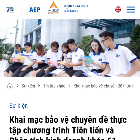
ĐƯỢC KIỂM ĐỊNH
BỞI ACBSP
Skip
to
content
Sự kiện
Tin tức khác
Khai mạc bảo vệ chuyên đề thực tập c
Sự kiện
Khai mạc bảo vệ chuyên đề thực
tập chương trình Tiên tiến và