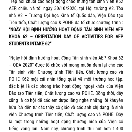
Tiếp nối chuỗi các hoạt động chào mừng tân sinh viên K62
AEP, chiều và tối ngày 30/10/2020, tại Hội trường A2, Tòa
nhà A2 – Trường Đại học Kinh tế Quốc dân, Viện Đào tạo
Tiên tiến, Chất lượng cao & POHE đã tổ chức chương trình :
“NGÀY HỘI ĐỊNH HƯỚNG HOẠT ĐỘNG TÂN SINH VIÊN AEP
KHOÁ 62 – ORIENTATION DAY OF ACTIVITIES FOR AEP
STUDENTS INTAKE 62”
“Ngày hội định hướng hoạt động Tân sinh viên AEP Khoá 62
– ODA 2020” được tổ chức với mong muốn đem lại cho các
Tân sinh viên Chương trình Tiên tiến, Chất lượng cao và
POHE K62 một cái nhìn tổng quát về môi trường học tập,
đặc biệt là các phong trào hoạt động ngoại khóa của Viện
Đào tạo Tiên tiến, Chất lượng cao và POHE. Đồng thời, đây
cũng là cơ hội để các em được lắng nghe những lời khuyên
hữu ích đến từ các thầy cô giáo và các anh chị đang là sinh
viên Chương trình Tiên tiến, Chất lượng cao và POHE. Đây
là một trong những hoạt động thường niên của Viện có
tiếng vang lớn. Năm nay, chương trình thu hút hơn 1.400