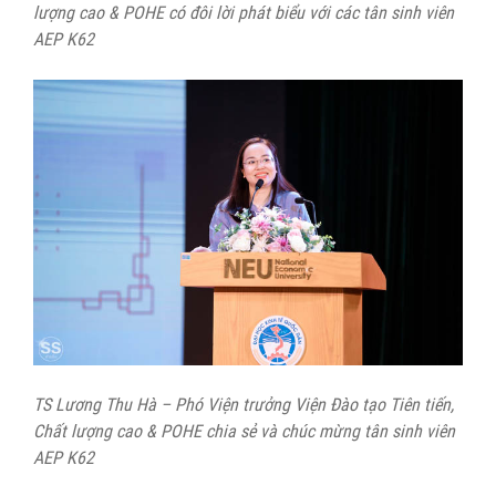
lượng cao & POHE có đôi lời phát biểu với các tân sinh viên
AEP K62
TS Lương Thu Hà – Phó Viện trưởng Viện Đào tạo Tiên tiến,
Chất lượng cao & POHE chia sẻ và chúc mừng tân sinh viên
AEP K62