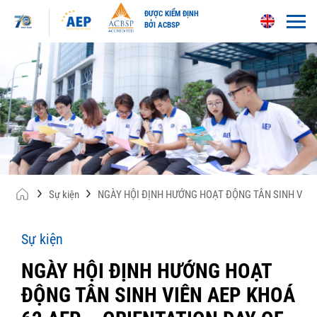
ĐƯỢC KIỂM ĐỊNH
BỞI ACBSP
Skip
to
content
Sự kiện
NGÀY HỘI ĐỊNH HƯỚNG HOẠT ĐỘNG TÂN SINH VIÊN 
Sự kiện
NGÀY HỘI ĐỊNH HƯỚNG HOẠT
ĐỘNG TÂN SINH VIÊN AEP KHOÁ