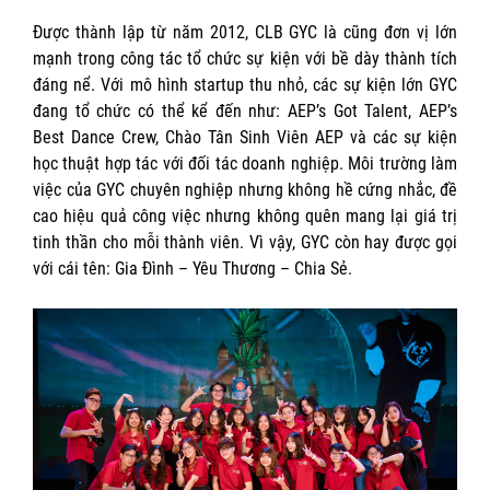
Được thành lập từ năm 2012, CLB GYC là cũng đơn vị lớn
mạnh trong công tác tổ chức sự kiện với bề dày thành tích
đáng nể. Với mô hình startup thu nhỏ, các sự kiện lớn GYC
đang tổ chức có thể kể đến như: AEP’s Got Talent, AEP’s
Best Dance Crew, Chào Tân Sinh Viên AEP và các sự kiện
học thuật hợp tác với đối tác doanh nghiệp. Môi trường làm
việc của GYC chuyên nghiệp nhưng không hề cứng nhắc, đề
cao hiệu quả công việc nhưng không quên mang lại giá trị
tinh thần cho mỗi thành viên. Vì vậy, GYC còn hay được gọi
với cái tên: Gia Đình – Yêu Thương – Chia Sẻ.