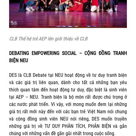
CLB Thế hệ trẻ AEP lên giới thiệu về CLB
DEBATING EMPOWERING SOCIAL – CỘNG ĐỒNG TRANH
BIỆN NEU
DES là CLB Debate tại NEU hoạt động về tư duy tranh biện
và các giá trị liên quan, dành cho tất cả những bạn yêu
thích quan tâm đến hoạt động tư duy, đặc biệt là sinh viên
tại AEP – NEU. Tranh biện là bộ môn rất được chú trọng ở
các nước phát triển. Vì vậy, với mong muốn đem lại những
giá trị rất mới này đến với các bạn trẻ Việt Nam nói chung
và cộng đồng sinh viên NEU nói riêng, DES muốn truyền
những giá trị về TƯ DUY PHÂN TÍCH, PHẢN BIỆN và gắn
chúng với những vấn đề gần gũi nhất trong cuộc sống.