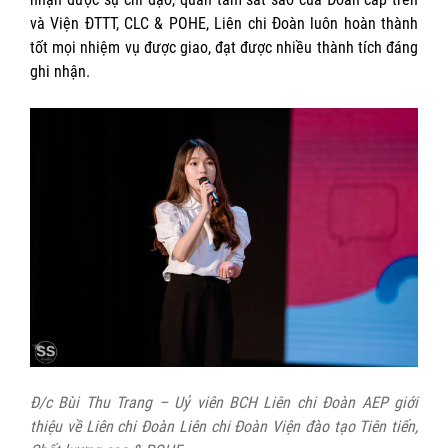
và Viện ĐTTT, CLC & POHE, Liên chi Đoàn luôn hoàn thành
tốt mọi nhiệm vụ được giao, đạt được nhiều thành tích đáng
ghi nhận.
Đ/c Bùi Thu Trang – Uỷ viên BCH Liên chi Đoàn AEP giới
thiệu về Liên chi Đoàn Liên chi Đoàn Viện đào tạo Tiên tiến,