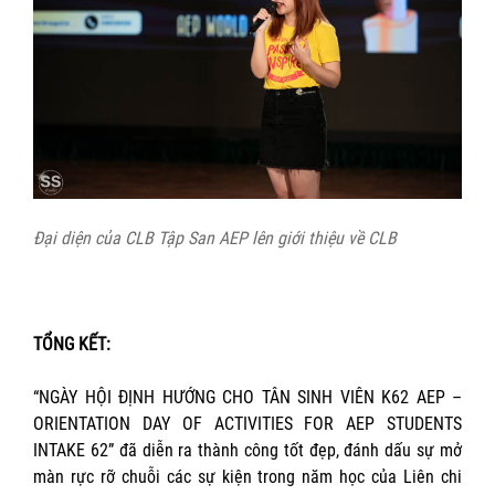
Đại diện của CLB Tập San AEP lên giới thiệu về CLB
TỔNG KẾT:
“NGÀY HỘI ĐỊNH HƯỚNG CHO TÂN SINH VIÊN K62 AEP –
ORIENTATION DAY OF ACTIVITIES FOR AEP STUDENTS
INTAKE 62” đã diễn ra thành công tốt đẹp, đánh dấu sự mở
màn rực rỡ chuỗi các sự kiện trong năm học của Liên chi