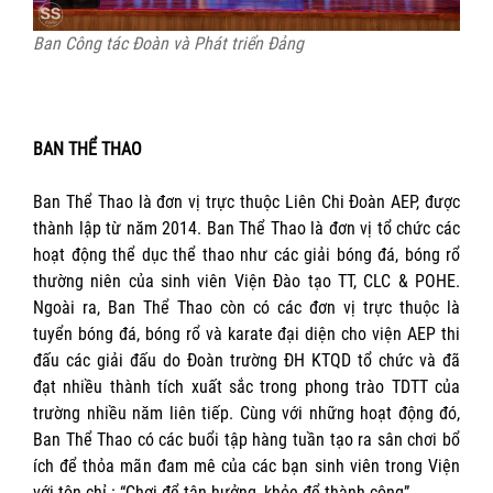
Ban Công tác Đoàn và Phát triển Đảng
BAN THỂ THAO
Ban Thể Thao là đơn vị trực thuộc Liên Chi Đoàn AEP, được
thành lập từ năm 2014. Ban Thể Thao là đơn vị tổ chức các
hoạt động thể dục thể thao như các giải bóng đá, bóng rổ
thường niên của sinh viên Viện Đào tạo TT, CLC & POHE.
Ngoài ra, Ban Thể Thao còn có các đơn vị trực thuộc là
tuyển bóng đá, bóng rổ và karate đại diện cho viện AEP thi
đấu các giải đấu do Đoàn trường ĐH KTQD tổ chức và đã
đạt nhiều thành tích xuất sắc trong phong trào TDTT của
trường nhiều năm liên tiếp. Cùng với những hoạt động đó,
Ban Thể Thao có các buổi tập hàng tuần tạo ra sân chơi bổ
ích để thỏa mãn đam mê của các bạn sinh viên trong Viện
với tôn chỉ : “Chơi để tận hưởng, khỏe để thành công”.