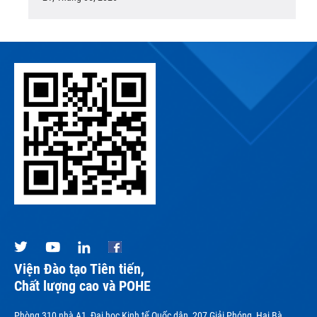
Viện Đào tạo Tiên tiến,
Chất lượng cao và POHE
Phòng 310 nhà A1, Đại học Kinh tế Quốc dân, 207 Giải Phóng, Hai Bà