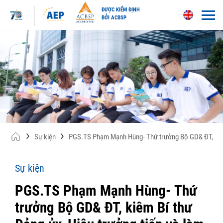
ĐƯỢC KIỂM ĐỊNH
BỞI ACBSP
Skip
to
content
Sự kiện
PGS.TS Phạm Mạnh Hùng- Thứ trưởng Bộ GD& ĐT, kiêm Bí
Sự kiện
PGS.TS Phạm Mạnh Hùng- Thứ
trưởng Bộ GD& ĐT, kiêm Bí thư