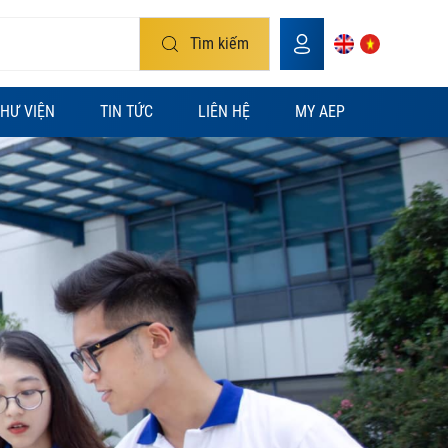
Tìm kiếm
HƯ VIỆN
TIN TỨC
LIÊN HỆ
MY AEP