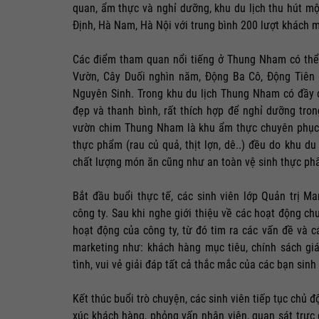
quan, ẩm thực và nghỉ dưỡng, khu du lịch thu hút m
Định, Hà Nam, Hà Nội với trung bình 200 lượt khách m
Các điểm tham quan nổi tiếng ở Thung Nham có thể 
Vườn, Cây Duối nghìn năm, Động Ba Cô, Động Tiên
Nguyên Sinh. Trong khu du lịch Thung Nham có đầy đ
đẹp và thanh bình, rất thích hợp để nghỉ dưỡng tro
vườn chim Thung Nham là khu ẩm thực chuyên phục v
thực phẩm (rau củ quả, thịt lợn, dê..) đều do khu d
chất lượng món ăn cũng như an toàn vệ sinh thực ph
Bắt đầu buổi thực tế, các sinh viên lớp Quản trị M
công ty. Sau khi nghe giới thiệu về các hoạt động ch
hoạt động của công ty, từ đó tim ra các vấn đề và 
marketing như: khách hàng mục tiêu, chính sách giá,
tình, vui vẻ giải đáp tất cả thắc mắc của các bạn sin
Kết thúc buổi trò chuyện, các sinh viên tiếp tục chủ 
xúc khách hàng, phỏng vấn nhân viên, quan sát trực 