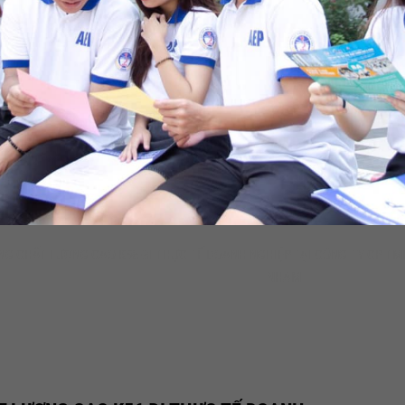
NG CHẤT LƯỢNG CAO K56 ĐI THỰC TẾ DOANH NGHIỆP TẠI CÔNG TY CP TMD
NHAM