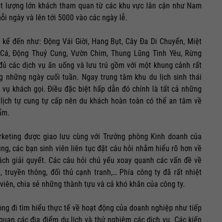
ột lượng lớn khách tham quan từ các khu vực lân cận như Nam
ỗi ngày và lên tới 5000 vào các ngày lễ.
kể đến như: Động Vái Giời, Hang Bụt, Cây Đa Di Chuyển, Miệt
 Cá, Động Thuỷ Cung, Vườn Chim, Thung Lũng Tình Yêu, Rừng
ủ các dịch vụ ăn uống và lưu trú gồm với một khung cảnh rất
ng những ngày cuối tuần. Ngay trung tâm khu du lịch sinh thái
ụ khách gọi. Điều đặc biệt hấp dẫn đó chính là tất cả những
u lịch tự cung tự cấp nên du khách hoàn toàn có thể an tâm về
ẩm.
arketing được giao lưu cùng với Trưởng phòng Kinh doanh của
ung, các bạn sinh viên liên tục đặt câu hỏi nhằm hiểu rõ hơn về
cách giải quyết. Các câu hỏi chủ yếu xoay quanh các vấn đề về
 truyền thông, đối thủ cạnh tranh,… Phía công ty đã rất nhiệt
h viên, chia sẻ những thành tựu và cả khó khăn của công ty.
động đi tìm hiểu thực tế về hoạt động của doanh nghiệp như tiếp
quan các địa điểm du lịch và thử nghiệm các dịch vụ. Các kiến