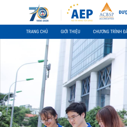
Skip
to
ĐƯỢ
content
TRANG CHỦ
GIỚI THIỆU
CHƯƠNG TRÌNH Đ