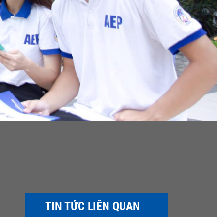
V & DU LỊCH DOANH SINH – KHU DU LỊCH SINH THÁI THUNG
TIN TỨC LIÊN QUAN