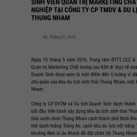
SINH VIÊN QUẢN TRỊ MARKETING CHẤ
NGHIỆP TẠI CÔNG TY CP TMDV & DU L
THUNG NHAM
02, Tháng 07, 2016
Ngày 10 tháng 5 năm 2016, Trung tâm ĐTTT, CLC & 
Quản trị Marketing Chất lượng cao K56 đi thực tế d
Doanh Sinh được xem là một điểm đến lí tưởng vì đâ
chủ quản của khu du lịch sinh thái Thung Nham, một 
Nham.
Công ty CP DVTM và Du lịch Doanh Sinh được thành l
bắt đầu tiến hành xây dựng khu du lịch sinh thái T
thái vườn chim Thung Nham cách thành phố Ninh Bình
thể danh thắng Tràng An, cạnh khu du lịch nổi tiến
khoảng 4km là du khách đã đặt chân tới Thung Nham 