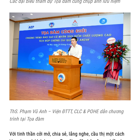
Các đại biểu tham dự Tọa đàm cùng chụp ảnh lưu niệm
ThS. Phạm Vũ Anh – Viện ĐTTT, CLC & POHE dẫn chương
trình tại Tọa đàm
Với tinh thần cởi mở, chia sẻ, lắng nghe, cầu thị một cách