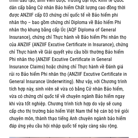
trình đào tạo, sinh viên được Trường Đại học Kinh tế Quốc
dân cấp bằng Cử nhân Bảo hiểm Chất lượng cao đồng thời
được ANZIIF cấp 03 chứng chỉ quốc tế về Bảo hiểm phi
nhân thọ – bao gồm chứng chỉ Diploma về Bảo hiểm Phi
nhân thọ khung bằng cấp Úc (AQF Diploma of General
Insurance), chứng chỉ Thực hành về Bảo hiểm Phi nhân thọ
của ANZIIF (ANZIIF Excutive Certificate in Insurance), chứng
chỉ Thực hành về Giải quyết yêu cầu bồi thường Bảo hiểm
Phi nhân thọ (ANZIIF Excutive Certificate in General
Insurance Claims) hoặc chứng chỉ Thực hành về Đánh giá
rủi ro Bảo hiểm Phi nhân thọ (ANZIIF Excutive Certificate in
General Insurance Underwriting). Như vậy, với Chương trình
tích hợp này, sinh viên sẽ vừa có bằng Cử nhân Bảo hiểm,
vừa có chứng chỉ quốc tế về chuyên ngành Bảo hiểm ngay
khi vừa tốt nghiệp. Chương trình tích hợp do vậy sẽ cung
cấp cho thị trường bảo hiểm Việt Nam thế hệ cán bộ trẻ giỏi
chuyên môn, thành thạo tiếng Anh chuyên ngành bảo hiểm
đáp ứng yêu cầu hội nhập quốc tế ngày càng sâu rộng.