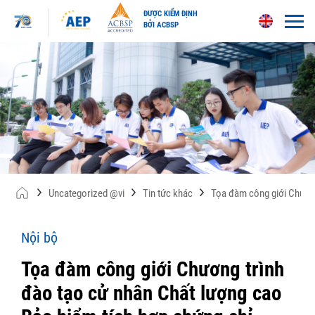
ĐƯỢC KIỂM ĐỊNH
BỞI ACBSP
Skip
to
content
Uncategorized @vi
Tin tức khác
Tọa đàm công giới Chương
Nội bộ
Tọa đàm công giới Chương trình
đào tạo cử nhân Chất lượng cao