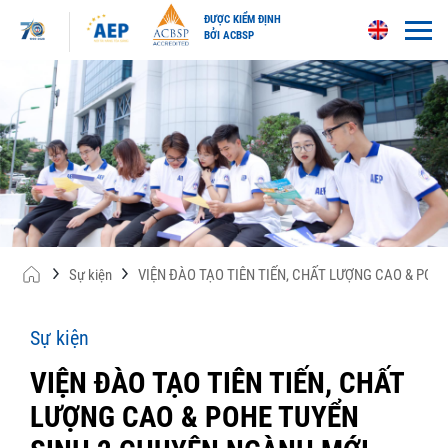
ĐƯỢC KIỂM ĐỊNH
BỞI ACBSP
Skip
to
content
Sự kiện
VIỆN ĐÀO TẠO TIÊN TIẾN, CHẤT LƯỢNG CAO & POH
Sự kiện
VIỆN ĐÀO TẠO TIÊN TIẾN, CHẤT
LƯỢNG CAO & POHE TUYỂN