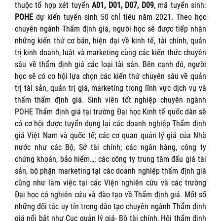
thuộc tổ hợp xét tuyển
A01, D01, D07, D09
, mã tuyển sinh:
POHE
dự kiến tuyển sinh 50 chỉ tiêu năm 2021. Theo học
chuyên ngành Thẩm định giá, người học sẽ được tiếp nhận
những kiến thứ cơ bản, hiện đại về kinh tế, tài chính, quản
trị kinh doanh, luật và marketing cùng các kiến thức chuyên
sâu về thẩm định giá các loại tài sản. Bên cạnh đó, người
học sẽ có cơ hội lựa chọn các kiến thứ chuyên sâu về quản
trị tài sản, quản trị giá, marketing trong lĩnh vực dịch vụ và
thẩm thẩm định giá. Sinh viên tốt nghiệp chuyên ngành
POHE Thẩm định giá tại trường Đại học Kinh tế quốc dân sẽ
có cơ hội được tuyển dụng lại các doanh nghiệp Thẩm định
giá Việt Nam và quốc tế; các cơ quan quản lý giá của Nhà
nước như các Bộ, Sở tài chính; các ngân hàng, công ty
chứng khoán, bảo hiểm…; các công ty trung tâm đấu giá tài
sản, bộ phận marketing tại các doanh nghiệp thẩm định giá
cũng như làm việc tại các Viện nghiên cứu và các trường
Đại học có nghiên cứu và đào tạo về Thẩm định giá. Mốt số
những đối tác uy tín trong đào tạo chuyên ngành Thẩm định
giá nổi bật như Cục quản lý giá- Bộ tài chính, Hội thẩm định