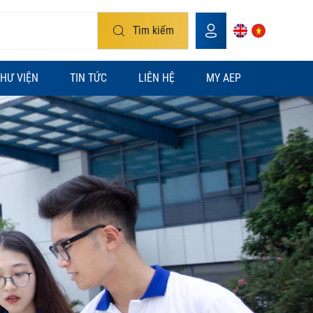
Tìm kiếm
HƯ VIỆN
TIN TỨC
LIÊN HỆ
MY AEP